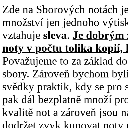
Zde na Sborových notách je
množství jen jednoho výtis
vztahuje
sleva
.
Je dobrým 
noty v počtu tolika kopií, 
Považujeme to za základ do
sbory. Zároveň bychom byli
svědky praktik, kdy se pro 
pak dál bezplatně množí pr
kvalitě not a zároveň jsou 
dodržet zvyk kupovat noty p