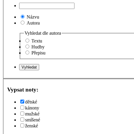
Názvu
Autora
Vyhledat dle autora
Textu
Hudby
Přepisu
Vypsat noty:
dětské
kánony
mužské
smíšené
ženské