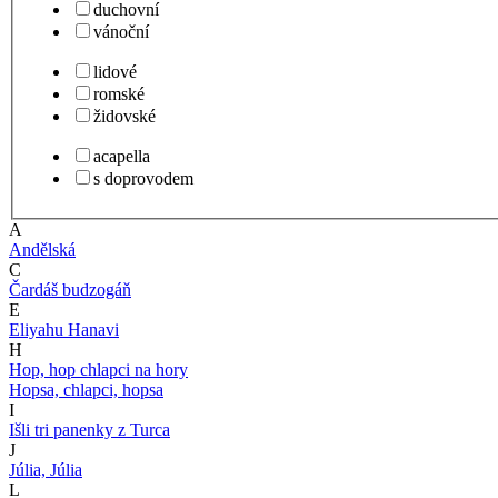
duchovní
vánoční
lidové
romské
židovské
acapella
s doprovodem
A
Andělská
C
Čardáš budzogáň
E
Eliyahu Hanavi
H
Hop, hop chlapci na hory
Hopsa, chlapci, hopsa
I
Išli tri panenky z Turca
J
Júlia, Júlia
L