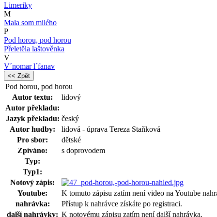
Limeriky
M
Mala som milého
P
Pod horou, pod horou
Přeletěla laštověnka
V
V´nomar l´fanav
<< Zpět
Pod horou, pod horou
Autor textu:
lidový
Autor překladu:
Jazyk překladu:
český
Autor hudby:
lidová - úprava Tereza Staňková
Pro sbor:
dětské
Zpíváno:
s doprovodem
Typ:
Typ1:
Notový zápis:
Youtube:
K tomuto zápisu zatím není video na Youtube nahr
nahrávka:
Přístup k nahrávce získáte po registraci.
další nahrávky:
K notovému zápisu zatím není další nahrávka.