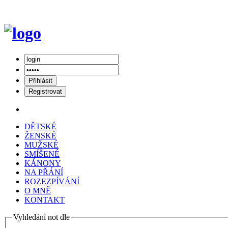
DĚTSKÉ
ŽENSKÉ
MUŽSKÉ
SMÍŠENÉ
KÁNONY
NA PŘÁNÍ
ROZEZPÍVÁNÍ
O MNĚ
KONTAKT
Vyhledání not dle